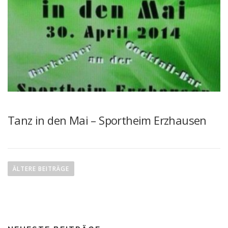
Tanz in den Mai – Sportheim Erzhausen
B
e
ÄLTERE BEITRÄGE
i
t
r
a