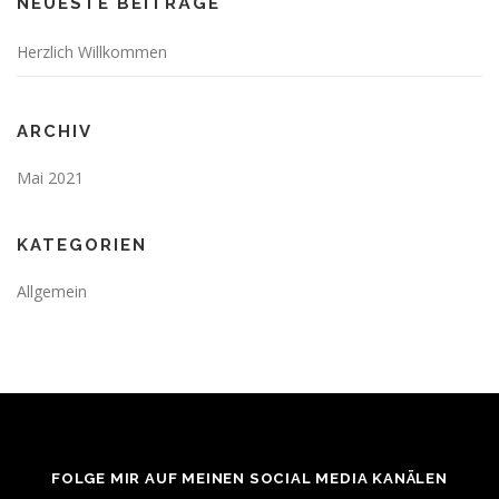
NEUESTE BEITRÄGE
g
s
Herzlich Willkommen
n
a
v
ARCHIV
i
Mai 2021
g
a
t
KATEGORIEN
i
Allgemein
o
n
FOLGE MIR AUF MEINEN SOCIAL MEDIA KANÄLEN