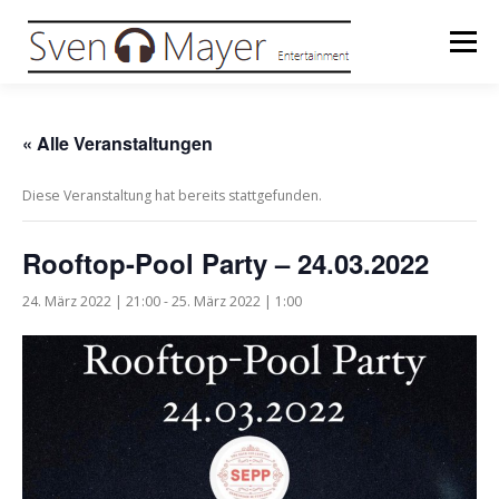
Zum
Inhalt
Menü
springen
HOME
TERMINE
DJ
MODERATION
« Alle Veranstaltungen
Diese Veranstaltung hat bereits stattgefunden.
MUSIKPRODUKTION
MOUNTROPEZ
Rooftop-Pool Party – 24.03.2022
GERMAN
▼
24. März 2022 | 21:00
-
25. März 2022 | 1:00