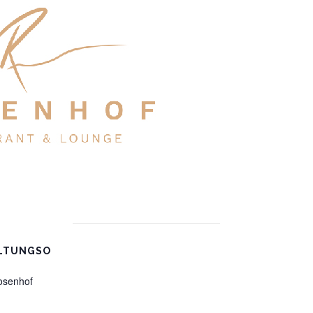
LTUNGSO
osenhof